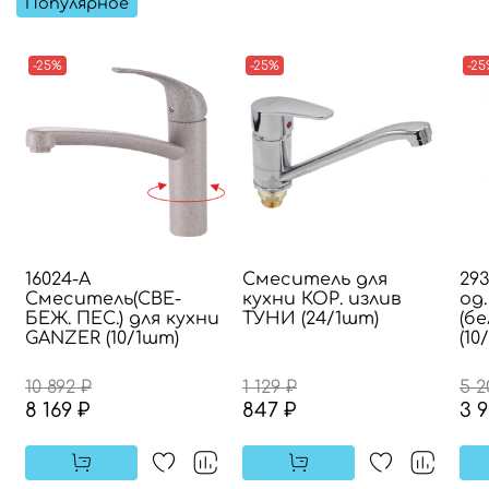
Популярное
-25%
-25%
-2
16024-A
Смеситель для
29
Смеситель(СВЕ-
кухни КОР. излив
од.
БЕЖ. ПЕС.) для кухни
ТУНИ (24/1шт)
(бе
GANZER (10/1шт)
(10
10 892 ₽
1 129 ₽
5 2
8 169 ₽
847 ₽
3 