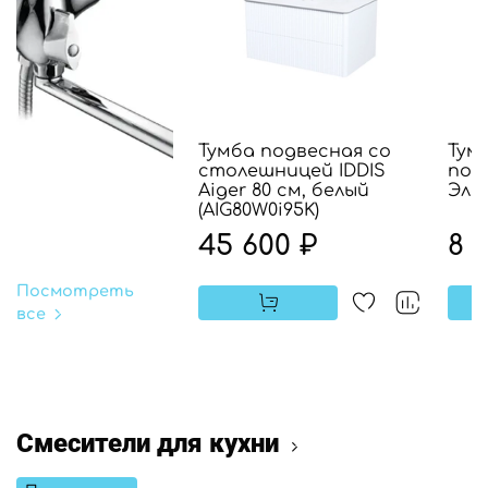
Тумба подвесная со
Тум
столешницей IDDIS
под
Aiger 80 см, белый
Элег
(AIG80W0i95K)
45 600 ₽
8 
Посмотреть
все
Смесители для кухни