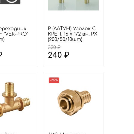
Переходник
Р (ЛАТУН) Уголок С
 F "VER-PRO"
КРЕП. 16 х 1/2 вн. РХ
т)
(200/50/10шт)
320 ₽
₽
240 ₽
-25%