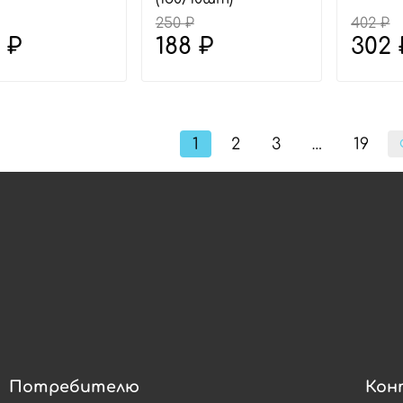
250 ₽
402 ₽
 ₽
188 ₽
302 
1
2
3
19
…
Потребителю
Кон