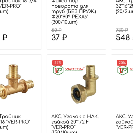
Тройник 16*3/4
Фиксатор
АКС. Т
"VER-PRO"
поворота для
32*16*
3шт)
труб (БЕЗ ПРУЖ.)
(20/2ш
Ф20*90° РЕХАУ
(300/10шт)
50 ₽
730 ₽
 ₽
37 ₽
548
-25%
-25%
 Тройник
АКС. Уголок с НАК.
АКС. У
*16 "VER-PRO"
гайкой 20*1/2 F
гайкой
3шт)
"VER-PRO"
"VER-P
(150/10шт)