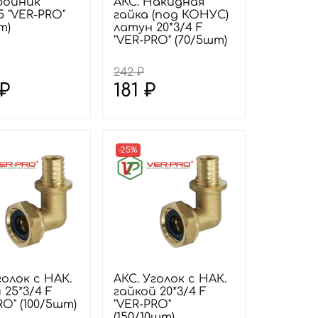
ройник
АКС. Накидная
25 "VER-PRO"
гайка (под КОНУС)
т)
латун 20*3/4 F
"VER-PRO" (70/5шт)
242 ₽
 ₽
181 ₽
-25%
голок с НАК.
АКС. Уголок с НАК.
 25*3/4 F
гайкой 20*3/4 F
RO" (100/5шт)
"VER-PRO"
(150/10шт)