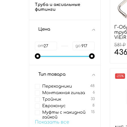
Труба и аксиальные
фитинги
Г-Об
Цена
трубк
ViEiR
—
581 ₽
от
до
436
Тип товара
-25%
Переходники
48
Монтажная гильза
6
Тройник
33
Евроконус
8
Муфты с накидной
15
гайкой
Показать все