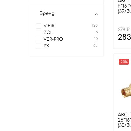
АКС. 
F*16 
(39/
Бренд
ViEiR
125
378 ₽
ZOll
6
283
VER-PRO
10
РХ
68
-25%
АКС.
25*16
(30/