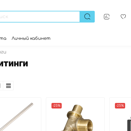
ата
Личный кабинет
нги
итинги
-25%
-25%