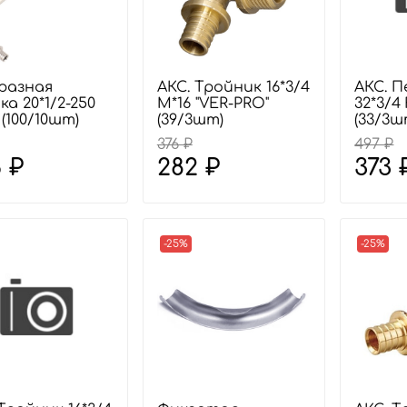
разная
АКС. Тройник 16*3/4
АКС. 
а 20*1/2-250
M*16 "VER-PRO"
32*3/4
 (100/10шт)
(39/3шт)
(33/3ш
376 ₽
497 ₽
 ₽
282 ₽
373 
-25%
-25%