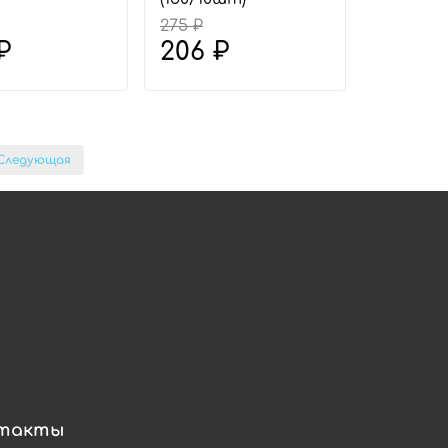
275 ₽
₽
206 ₽
Следующая
такты