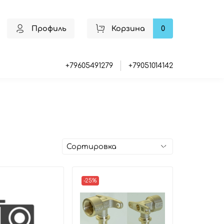
Профиль
Корзина
0
+79605491279
+79051014142
-25%