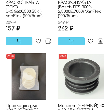
КРАСКОПУЛЬТА
КРАСКОПУЛЬТА
(DEKO
(Bosch PFS 3000-
DKSG600,500,55K1)
2,5000E,7000) VanFlex
VanFlex (100/5шт)
(100/5шт)
209 ₽
349 ₽
157 ₽
262 ₽
-25%
-25%
Прокладка для
Манжет (ЧЕРНЫЙ) 40