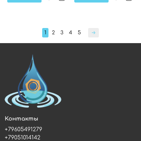
1
2
3
4
5
Контакты
+79605491279
+79051014142