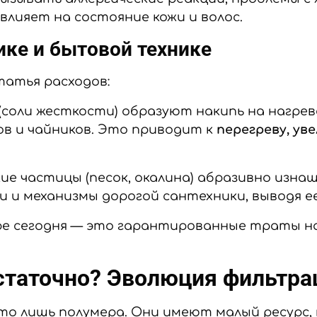
влияет на состояние кожи и волос.
ике и бытовой технике
татья расходов:
 (соли жесткости) образуют накипь на нагр
в и чайников. Это приводит к
перегреву, ув
ие частицы (песок, окалина) абразивно изн
и и механизмы дорогой сантехники, выводя ее
е сегодня — это гарантированные траты на
статочно? Эволюция фильтра
 лишь полумера. Они имеют малый ресурс, н