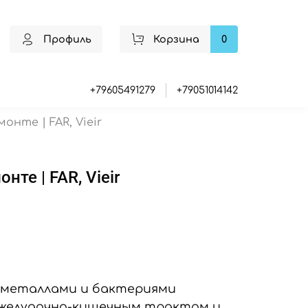
Профиль
Корзина
0
+79605491279
+79051014142
нте | FAR, Vieir
те | FAR, Vieir
 металлами и бактериями
с желудочно-кишечным трактом и