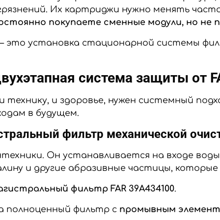
грязнений. Их картриджи нужно менять часто
постоянно покупаете сменные модули, но не
— это установка стационарной системы фи
вухэтапная система защиты от FA
технику, и здоровье, нужен системный подх
одам в будущем.
стральный фильтр механической очис
техники. Он устанавливается на входе воды 
алину и другие абразивные частицы, которые 
агистральный фильтр FAR 39A434100
.
 а полноценный фильтр с
промывным элемен