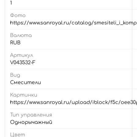
1
Фото
https://www.sanroyal.ru/catalog/smesiteli_i_kom
Валюта
RUB
Артикул
V043532-F
Вид
Смесители
Картинки
https://www.sanroyal.ru/upload/iblock/f5c/oe
Тип управления
Однорычажный
Цвет