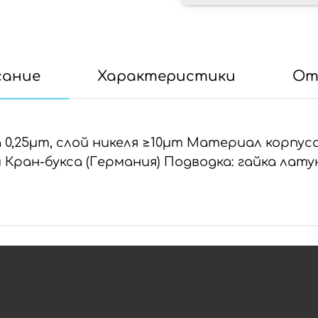
сание
Характеристики
От
0,25µm, слой никеля ≥10µm Материал корпуса
 Кран-букса (Германия) Подводка: гайка лату