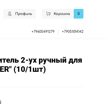
Профиль
Корзина
0
+79605491279
+79051014142
тель 2-ух ручный для
ER" (10/1шт)
₽