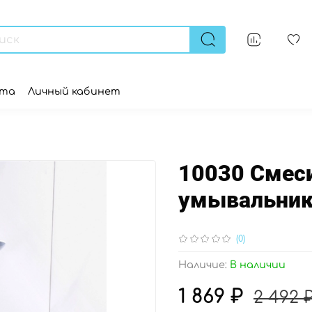
ата
Личный кабинет
10030 Смес
умывальник
(0)
Наличие:
В наличии
1 869 ₽
2 492 