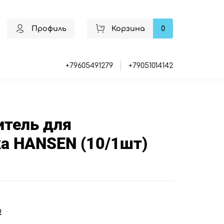
Профиль
Корзина
0
+79605491279
+79051014142
итель для
а HANSEN (10/1шт)
₽