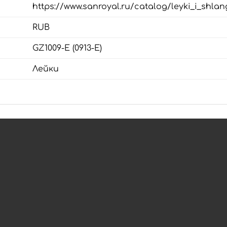
https://www.sanroyal.ru/catalog/leyki_i_shla
RUB
GZ1009-E (0913-E)
Лейки