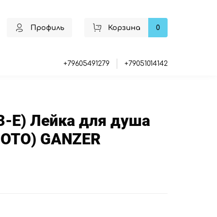
Профиль
Корзина
0
+79605491279
+79051014142
3-E) Лейка для душа
ОТО) GANZER