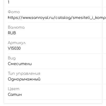
1
Фото
https://www.sanroyal.ru/catalog/smesiteli_i_kom
Валюта
RUB
Артикул
V15030
Вид
Смесители
Тип управления
Однорычажный
Цвет
Сатин