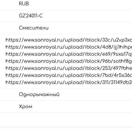
RUB
GZ24011-C
Смесители
https://www.sanroyal.ru/upload/iblock/33c/u2vp3
https://www.sanroyal.ru/upload/iblock/4d8/ijj1hihp
https://www.sanroyal.ru/upload/iblock/e69/9sxa1
https://www.sanroyal.ru/upload/iblock/96b/sothf8
https://www.sanroyal.ru/upload/iblock/253/497fbh
https://www.sanroyal.ru/upload/iblock/7bd/4r5s36
https://www.sanroyal.ru/upload/iblock/311/31149db
Однорычажный
Хром