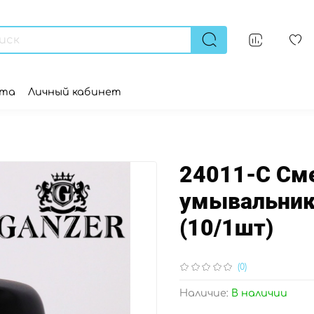
ата
Личный кабинет
24011-C См
умывальник
(10/1шт)
(0)
Наличие:
В наличии