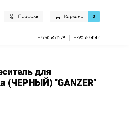
Профиль
Корзина
0
+79605491279
+79051014142
еситель для
а (ЧЕРНЫЙ) "GANZER"