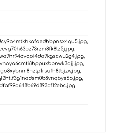
xdcy9a4mtkhkafaedhbpnsx4qu5.jpg,
eevg70h63oz73rzm8fk8lz5j.jpg,
7qwa9hr94dvqoi4do9kgscwu2g4.jpg,
gvnoya6cmti8hppuxbpnwk3qjj.jpg,
ego8xybnm8hzlp1rsufh8tbjzw.jpg,
ql2htlf3g1nadsm0b8vnqbys5p.jpg,
2dfaf99a648b69d893cf12ebc.jpg