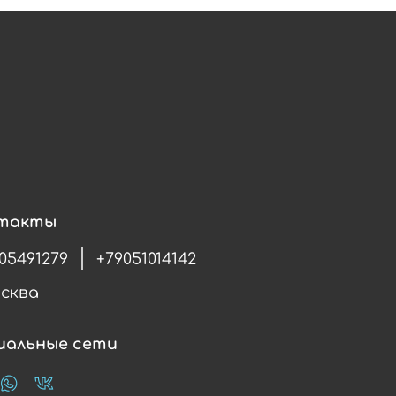
такты
05491279
+79051014142
осква
иальные сети