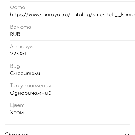
Фото
https://www.sanroyal.ru/catalog/smesiteli_i_kom
Валюта
RUB
Артикул
V273511
Вид
Смесители
Тип управления
Однорычажный
Цвет
Хром