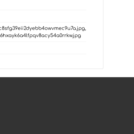
4c8sfg39eii2dyebb4owvmec9u7a.jpg,
86hxayk6a4lfpqv8acy54a0rrkw.jpg