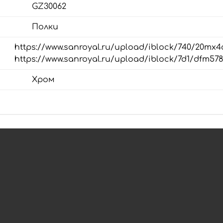
GZ30062
Полки
https://www.sanroyal.ru/upload/iblock/740/20mx
https://www.sanroyal.ru/upload/iblock/7d1/dfm57
Хром