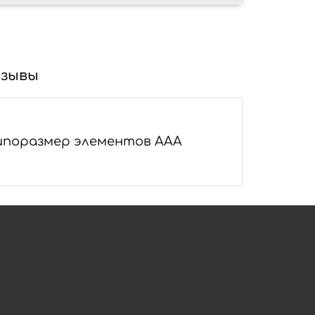
зывы
Типоразмер элементов AAA