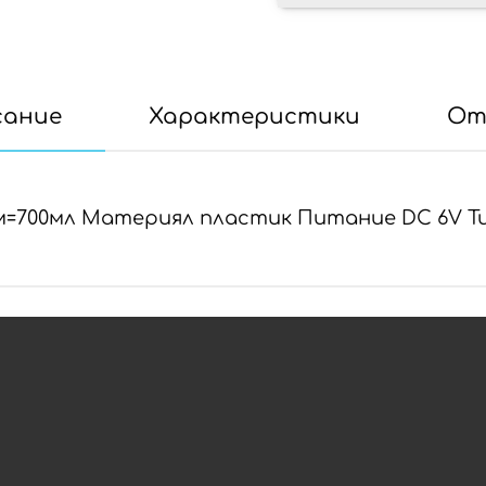
сание
Характеристики
От
ем=700мл Материял пластик Питание DC 6V 