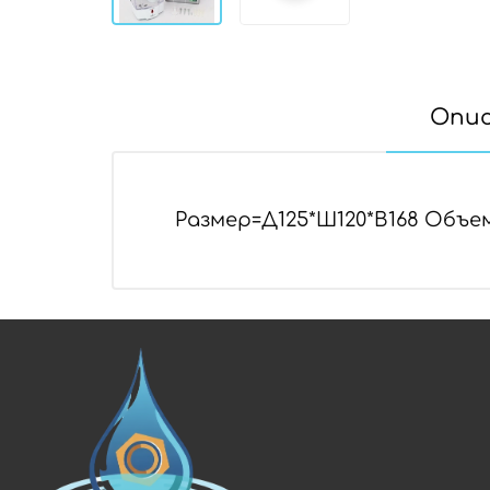
Опи
Размер=Д125*Ш120*В168 Объ