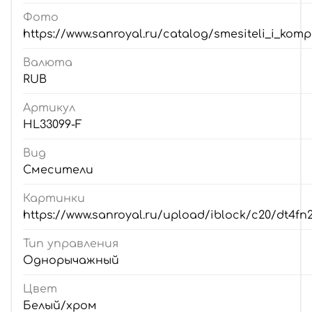
Фото
https://www.sanroyal.ru/catalog/smesiteli_i_kom
Валюта
RUB
Артикул
HL33099-F
Вид
Смесители
Картинки
https://www.sanroyal.ru/upload/iblock/c20/dt4f
Тип управления
Однорычажный
Цвет
Белый/хром