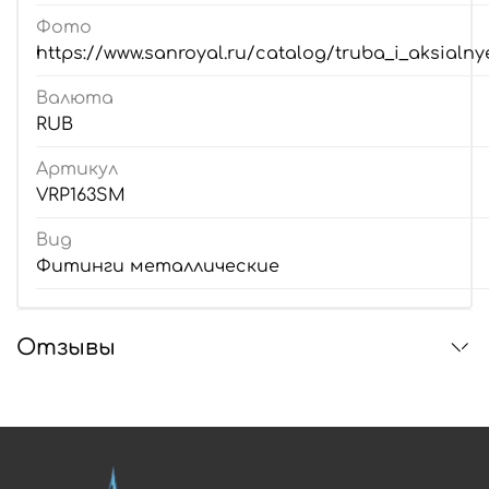
Фото
https://www.sanroyal.ru/catalog/truba_i_aksialnye
Валюта
RUB
Артикул
VRP163SM
Вид
Фитинги металлические
Отзывы