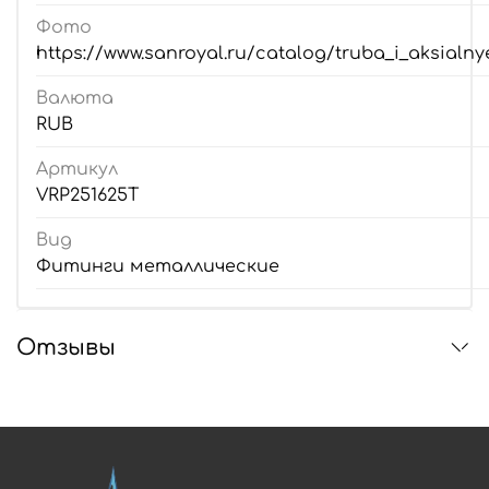
Фото
https://www.sanroyal.ru/catalog/truba_i_aksialnye
Валюта
RUB
Артикул
VRP251625T
Вид
Фитинги металлические
Отзывы