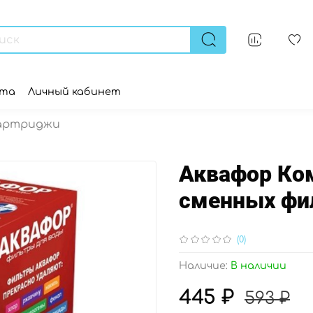
ата
Личный кабинет
картриджи
Аквафор Ко
сменных фи
(0)
Наличие:
В наличии
445 ₽
593 ₽