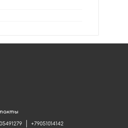
такты
05491279
+79051014142