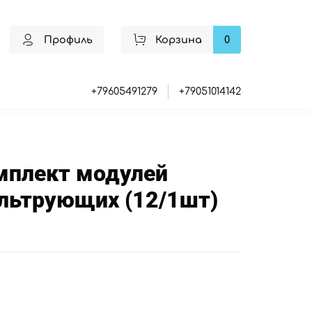
Профиль
Корзина
0
+79605491279
+79051014142
мплект модулей
льтрующих (12/1шт)