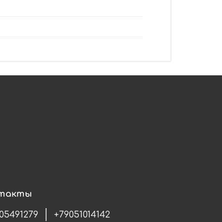
такты
05491279
+79051014142