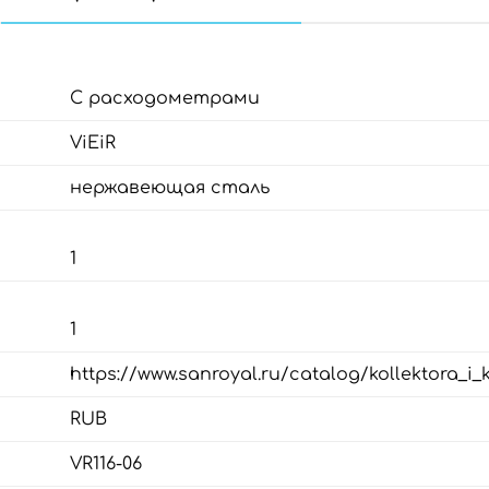
С расходометрами
ViEiR
нержавеющая сталь
1
1
https://www.sanroyal.ru/catalog/kollektora_i
RUB
VR116-06