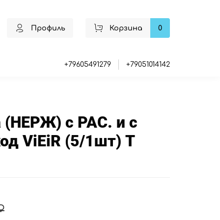
Профиль
Корзина
0
+79605491279
+79051014142
 (НЕРЖ) с РАС. и с
ход ViEiR (5/1шт) Т
₽