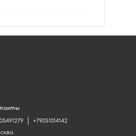
такты
05491279
+79051014142
осква