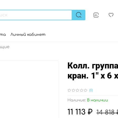
ата
Личный кабинет
ющие
Колл. группа
кран. 1" х 6 
(0)
Наличие:
В наличии
11 113 ₽
14 818 