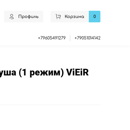
Профиль
Корзина
0
+79605491279
+79051014142
уша (1 режим) ViEiR