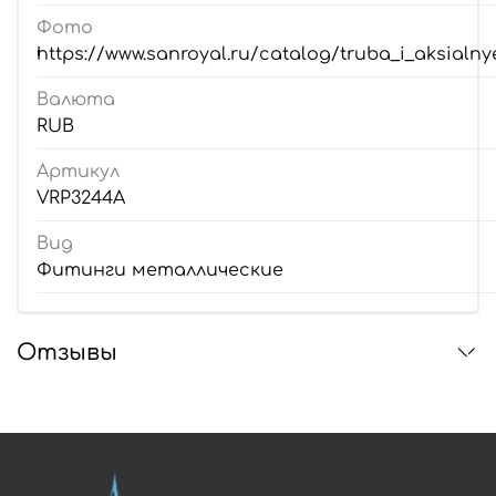
Фото
https://www.sanroyal.ru/catalog/truba_i_aksialnye
Валюта
RUB
Артикул
VRP3244A
Вид
Фитинги металлические
Отзывы