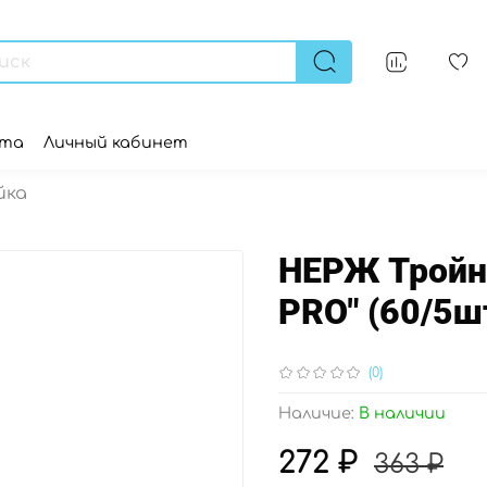
ата
Личный кабинет
йка
НЕРЖ Тройни
PRO" (60/5ш
(0)
Наличие:
В наличии
272 ₽
363 ₽