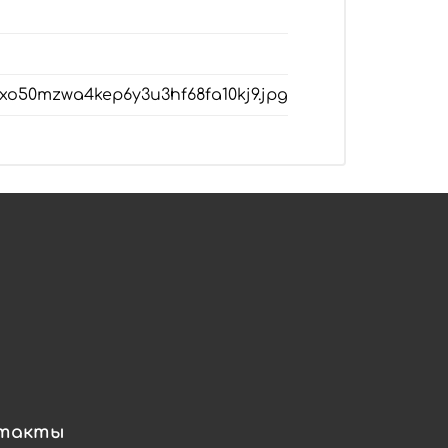
7xo50mzwa4kep6y3u3hf68fa10kj9.jpg
такты