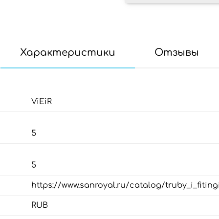
Характеристики
Отзывы
ViEiR
5
5
https://www.sanroyal.ru/catalog/truby_i_fitin
RUB