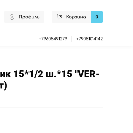
Профиль
Корзина
0
+79605491279
+79051014142
к 15*1/2 ш.*15 "VER-
т)