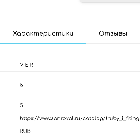
Характеристики
Отзывы
ViEiR
5
5
https://www.sanroyal.ru/catalog/truby_i_fitin
RUB