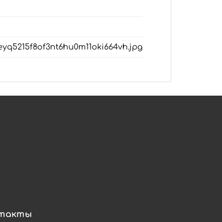
leyq5215f8of3nt6hu0m11oki664vh.jpg
такты