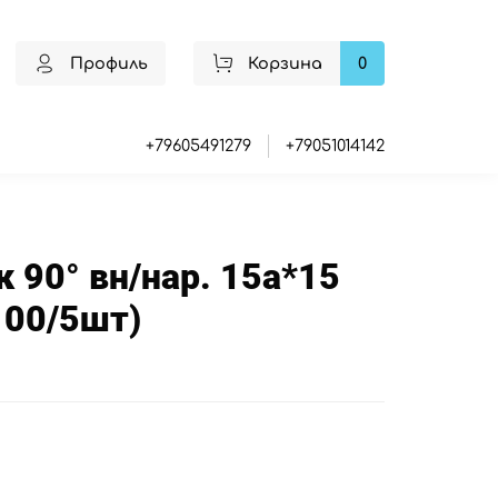
Профиль
Корзина
0
+79605491279
+79051014142
 90° вн/нар. 15а*15
100/5шт)