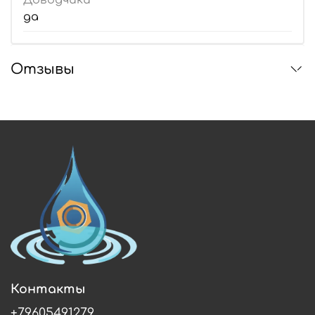
Доводчики
да
Отзывы
Контакты
+79605491279