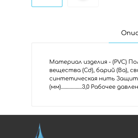
Опи
Материал изделия - (PVC) П
вещества (Cd), барий (Ba), 
синтетическая нить Защита от ульт
(мм).................3,0 Рабочее давле