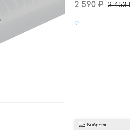
2 590 ₽
3 453 
и
Выбрать