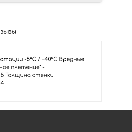
зывы
атации -5°С / +40°С Вредные
ное плетение" -
....8,5 Толщина стенки
14