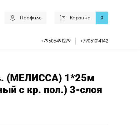
Профиль
Корзина
0
+79605491279
+79051014142
в. (МЕЛИССА) 1*25м
ый с кр. пол.) 3-слоя