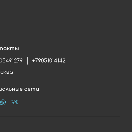
такты
05491279
+79051014142
осква
иальные сети