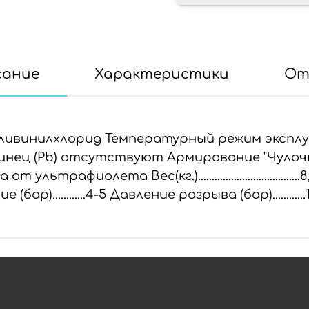
сание
Характеристики
От
оливинилхлорид Температурный режим эксплу
свинец (Pb) отсутствуют Армирование "Чулоч
рафиолета Вес(кг.).................................
ние (бар)............4-5 Давление разрыва (бар)............