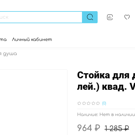
ата
Личный кабинет
я душа
Стойка для 
лей.) квад. 
(0)
Наличие:
Нет в наличии
964 ₽
1 285 ₽