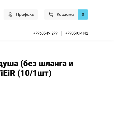
Профиль
Корзина
0
+79605491279
+79051014142
душа (без шланга и
ViEiR (10/1шт)