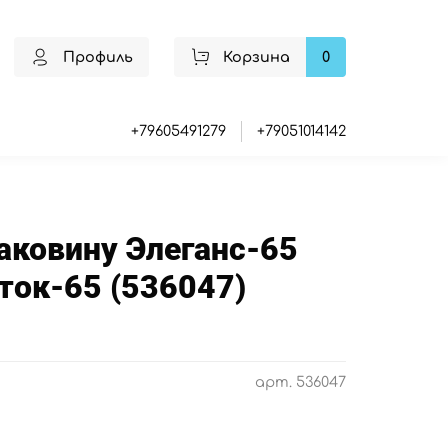
Профиль
Корзина
0
+79605491279
+79051014142
аковину Элеганс-65
ток-65 (536047)
арт.
536047