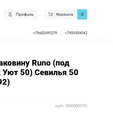
Профиль
Корзина
0
+79605491279
+79051014142
аковину Runo (под
Уют 50) Севилья 50
92)
арт.
00000000792