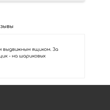
зывы
м выдвижным ящиком. За
щик - на шариковых