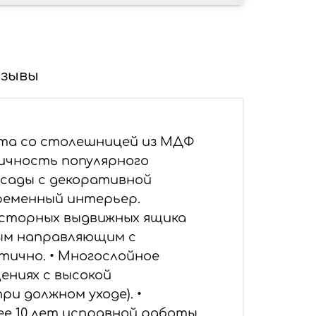
зывы
ета со столешницей из МДФ
тичность популярного
асады с декоративной
временный интерьер.
осторных выдвижных ящика
ым направляющим с
тично. • Многослойное
ениях с высокой
и должном уходе). •
ее 10 лет исправной работы.