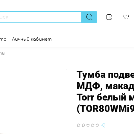
ата
Личный кабинет
ты
Тумба подве
МДФ, макада
Torr белый 
(TOR80WMi9
(0)