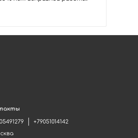
такты
05491279
+79051014142
осква