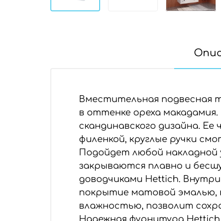
Опи
Вместительная подвесная т
в оттенке ореха макадамия.
скандинавского дизайна. Ее
филенкой, круглые ручки см
Подойдет любой накладной 
закрываются плавно и бесш
доводчиками Hettich. Внутр
покрытие матовой эмалью, п
влажностью, позволит сохра
Надежная фурнитура Hettich