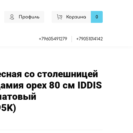
Профиль
Корзина
0
+79605491279
+79051014142
сная со столешницей
мия орех 80 см IDDIS
матовый
5K)