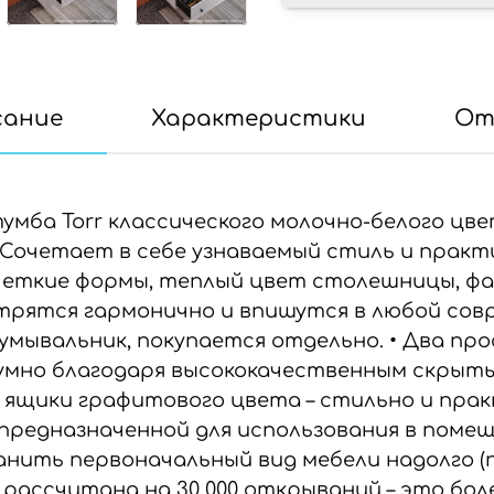
сание
Характеристики
От
умба Torr классического молочно-белого цв
 Сочетает в себе узнаваемый стиль и прак
 четкие формы, теплый цвет столешницы, ф
отрятся гармонично и впишутся в любой со
умывальник, покупается отдельно. • Два пр
умно благодаря высококачественным скрыт
и ящики графитового цвета – стильно и прак
редназначенной для использования в помещ
нить первоначальный вид мебели надолго (пр
 рассчитана на 30 000 открываний – это бол