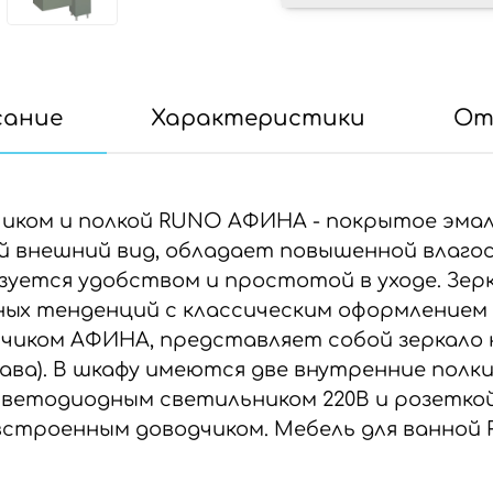
сание
Характеристики
От
чиком и полкой RUNO АФИНА - покрытое эмал
й внешний вид, обладает повышенной влаг
зуется удобством и простотой в уходе. Зер
ных тенденций с классическим оформлением 
чиком АФИНА, представляет собой зеркало н
рава). В шкафу имеются две внутренние полк
светодиодным светильником 220В и розетко
встроенным доводчиком. Мебель для ванной 