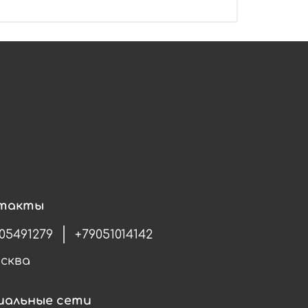
такты
05491279
+79051014142
осква
иальные сети