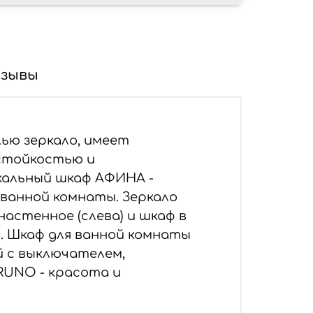
зывы
ью зеркало, имеет
остойкостью и
кальный шкаф АФИНА -
ванной комнаты. Зеркало
астенное (слева) и шкаф в
и. Шкаф для ванной комнаты
й с выключателем,
RUNO - красота и