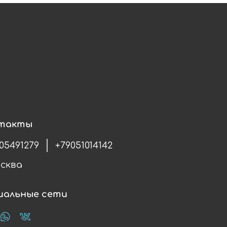
такты
05491279
+79051014142
осква
иальные сети