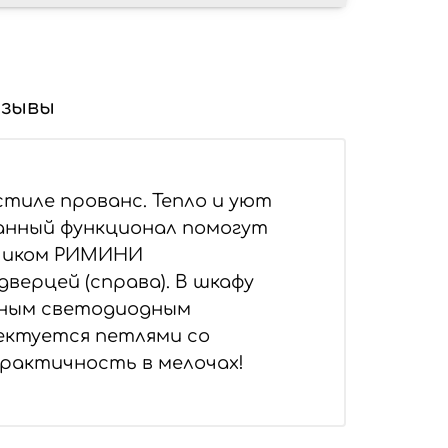
зывы
тиле прованс. Тепло и уют
манный функционал помогут
фчиком РИМИНИ
дверцей (справа). В шкафу
езным светодиодным
лектуется петлями со
практичность в мелочах!