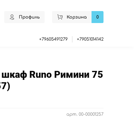
Профиль
Корзина
0
+79605491279
+79051014142
 шкаф Runo Римини 75
7)
арт.
00-00001257