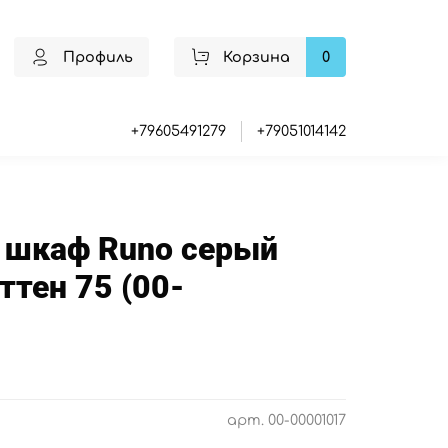
Профиль
Корзина
0
+79605491279
+79051014142
 шкаф Runo серый
ттен 75 (00-
арт.
00-00001017